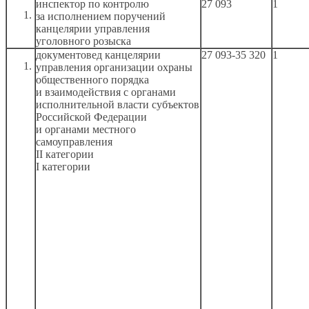
инспектор по контролю
27 093
1
за исполнением
поручений
канцелярии управления
уголовного розыска
документовед канцелярии
27 093-35 320
1
управления организации охраны
общественного порядка
и взаимодействия
с органами
исполнительной власти субъектов
Российской Федерации
и органами
местного
самоуправления
II категории
I категории