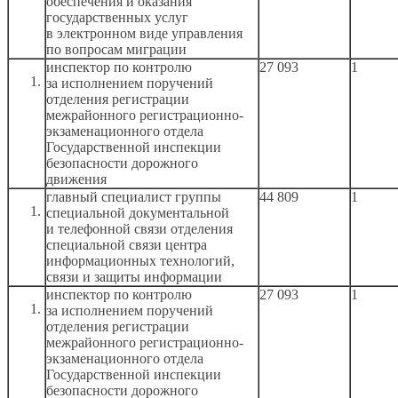
обеспечения
и оказания
государственных услуг
в электронном
виде управления
по вопросам миграции
инспектор по контролю
27 093
1
за исполнением
поручений
отделения регистрации
межрайонного регистрационно-
экзаменационного отдела
Государственной инспекции
безопасности дорожного
движения
главный специалист группы
44 809
1
специальной документальной
и телефонной
связи отделения
специальной связи центра
информационных технологий,
связи
и защиты
информации
инспектор по контролю
27 093
1
за исполнением
поручений
отделения регистрации
межрайонного регистрационно-
экзаменационного отдела
Государственной инспекции
безопасности дорожного