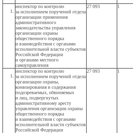
инспектор по контролю
27 093
1
за исполнением
поручений отдела
организации применения
административного
законодательства управления
организации охраны
общественного порядка
и взаимодействия
с органами
исполнительной власти субъектов
Российской Федерации
и органами
местного
самоуправления
инспектор по контролю
27 093
1
за исполнением
поручений отдела
организации охраны,
конвоирования
и содержания
подозреваемых, обвиняемых
и лиц,
подвергнутых
административному аресту
управления организации охраны
общественного порядка
и взаимодействия
с органами
исполнительной власти субъектов
Российской Федерации