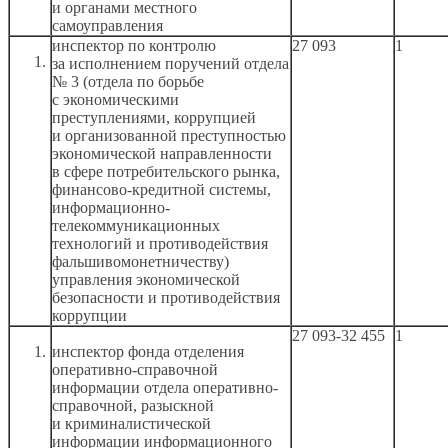
и органами
местного
самоуправления
инспектор по контролю
27 093
1
за исполнением
поручений отдела
№ 3 (отдела по борьбе
с экономическими
преступлениями, коррупцией
и организованной
преступностью
экономической направленности
в сфере
потребительского рынка,
финансово-кредитной системы,
информационно-
телекоммуникационных
технологий
и противодействия
фальшивомонетничеству)
управления экономической
безопасности
и противодействия
коррупции
27 093-32 455
1
инспектор фонда отделения
оперативно-справочной
информации отдела оперативно-
справочной, разыскной
и криминалистической
информации информационного