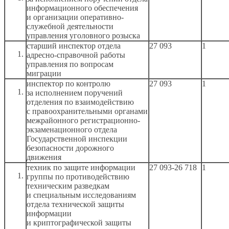
информационного обеспечения
и организации
оперативно-
служебной деятельности
управления уголовного розыска
старший инспектор отдела
27 093
1
адресно-справочной работы
управления по вопросам
миграции
инспектор по контролю
27 093
1
за исполнением
поручений
отделения по взаимодействию
с правоохранительными
органами
межрайонного регистрационно-
экзаменационного отдела
Государственной инспекции
безопасности дорожного
движения
техник по защите информации
27 093-26 718
1
группы по противодействию
техническим разведкам
и специальным
исследованиям
отдела технической защиты
информации
и криптографической
защиты