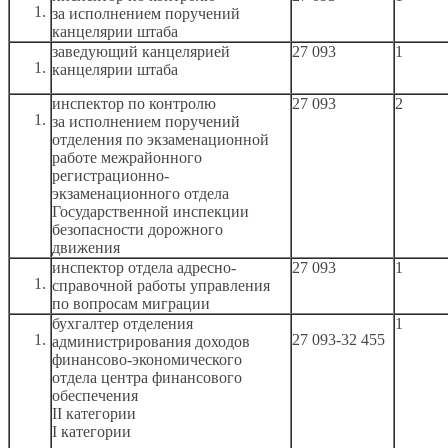
за исполнением
поручений
канцелярии штаба
заведующий канцелярией
27 093
1
канцелярии штаба
инспектор по контролю
27 093
2
за исполнением
поручений
отделения по экзаменационной
работе межрайонного
регистрационно-
экзаменационного отдела
Государственной инспекции
безопасности дорожного
движения
инспектор отдела адресно-
27 093
1
справочной работы управления
по вопросам миграции
бухгалтер отделения
1
27 093-32 455
администрирования доходов
финансово-экономического
отдела центра финансового
обеспечения
II категории
I категории