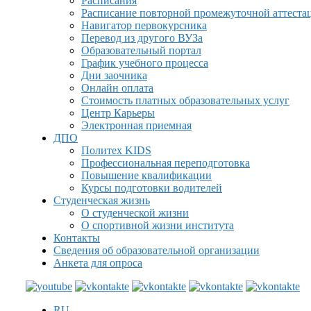
Расписания
Расписание повторной промежуточной аттеста
Навигатор первокурсника
Перевод из другого ВУЗа
Образовательный портал
График учебного процесса
Дни заочника
Онлайн оплата
Стоимость платных образовательных услуг
Центр Карьеры
Электронная приемная
ДПО
Политех KIDS
Профессиональная переподготовка
Повышение квалификации
Курсы подготовки водителей
Студенческая жизнь
О студенческой жизни
О спортивной жизни института
Контакты
Сведения об образовательной организации
Анкета для опроса
RU