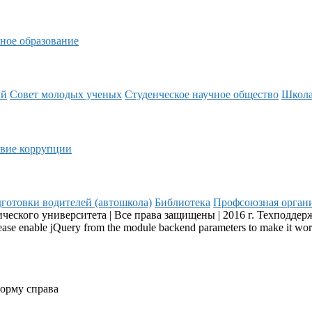
ное образование
ий
Совет молодых ученых
Студенческое научное общество
Школ
вие коррупции
готовки водителей (автошкола)
Библиотека
Профсоюзная орган
еского университета | Все права защищены | 2016 г. Техподдер
Please enable jQuery from the module backend parameters to make it wo
форму справа