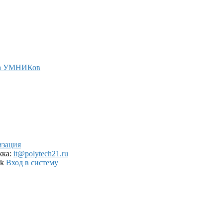
а УМНИКов
изация
жка:
it@polytech21.ru
rk
Вход в систему