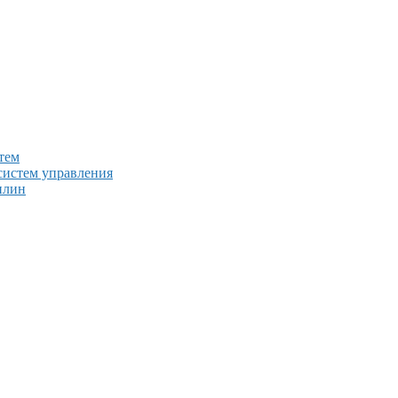
тем
систем управления
плин