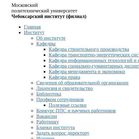
Московский
политехнический университет
Чебоксарский институт (филиал)
Главная
Институт
Об институте
Кафедры
Кафедра строительного производства
Кафедра транспортно-энергетических сис
Кафедра информационных технологий и 
Кафедра социально-гуманитарных дисци
Кафедра менеджмента и экономики
Кафедра права
Сведения об образовательной организации
Лицензия и свидетельство
Библиотека
Профком сотрудников
Полезные ссылки
Конкурс ППС и научных работников
Вакансии
Работнику
Бланки института
Задать вопрос директору
История