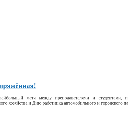
апряжённая!
лейбольный матч между преподавателями
и студентами,
пр
ого хозяйства
и Дню
работника автомобильного
и городского
па