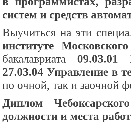
в программистах,
разра
систем
и средств
автома
Выучиться
на эти
специа
институте Московского
бакалавриата
09.03.0
27.03.04 Управление
в т
по очной, так
и заочной
фо
Диплом Чебоксарско
должности
и места
работ