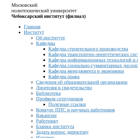
Московский
политехнический университет
Чебоксарский институт (филиал)
Главная
Институт
Об институте
Кафедры
Кафедра строительного производства
Кафедра транспортно-энергетических сис
Кафедра информационных технологий и 
Кафедра социально-гуманитарных дисци
Кафедра менеджмента и экономики
Кафедра права
Сведения об образовательной организации
Лицензия и свидетельство
Библиотека
Профком сотрудников
Полезные ссылки
Конкурс ППС и научных работников
Вакансии
Работнику
Бланки института
Задать вопрос директору
История