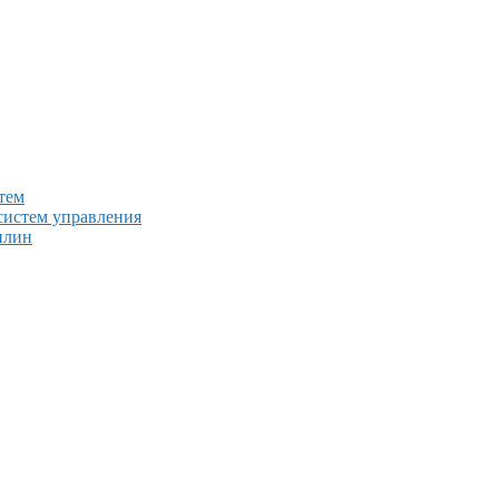
тем
систем управления
плин