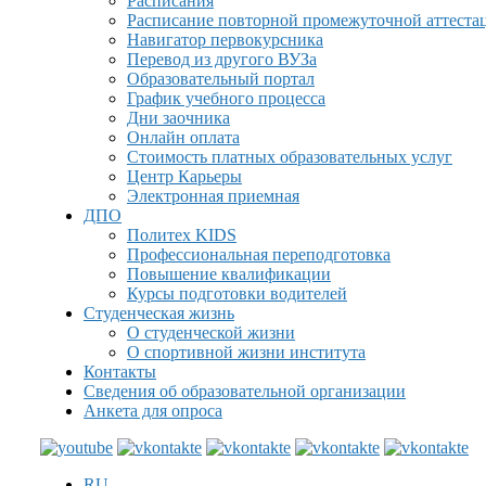
Расписания
Расписание повторной промежуточной аттеста
Навигатор первокурсника
Перевод из другого ВУЗа
Образовательный портал
График учебного процесса
Дни заочника
Онлайн оплата
Стоимость платных образовательных услуг
Центр Карьеры
Электронная приемная
ДПО
Политех KIDS
Профессиональная переподготовка
Повышение квалификации
Курсы подготовки водителей
Студенческая жизнь
О студенческой жизни
О спортивной жизни института
Контакты
Сведения об образовательной организации
Анкета для опроса
RU