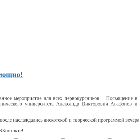
мощно!
нное мероприятие для всех первокурсников – Посвящение
в
ехнического университета Александр Викторович Агафонов
и
 после
наслаждались дискотекой
и творческой
программой вечера
ВКонтакте!