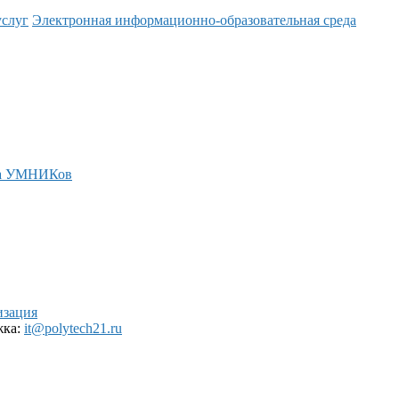
услуг
Электронная информационно-образовательная среда
а УМНИКов
изация
жка:
it@polytech21.ru