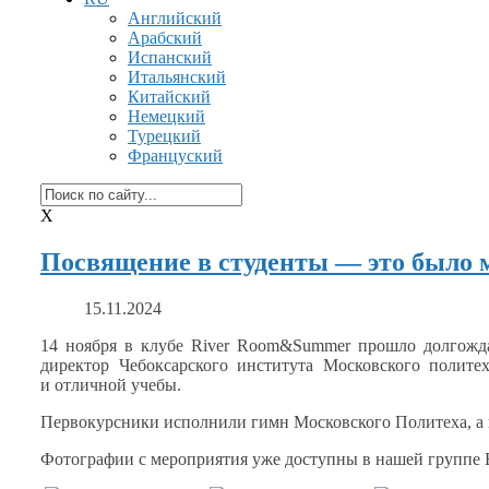
Английский
Арабский
Испанский
Итальянский
Китайский
Немецкий
Турецкий
Француский
X
Посвящение в студенты — это было 
15.11.2024
14 ноября
в клубе
River Room&Summer прошло долгожда
директор Чебоксарского института Московского полит
и отличной учебы.
Первокурсники исполнили гимн Московского Политеха,
а
Фотографии
с мероприятия
уже доступны
в нашей
группе 