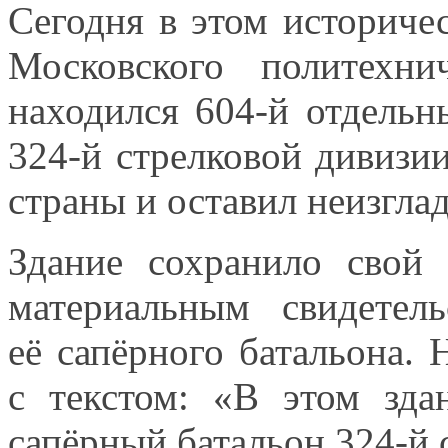
Сегодня
в этом
историчес
Московского политехни
находился 604-й отдельн
324-й стрелковой дивизи
страны
и оставил
неизгла
Здание сохранило свой
материальным свидетел
её сапёрного
батальона.
с текстом:
«В этом зда
сапёрный батальон 324-й 