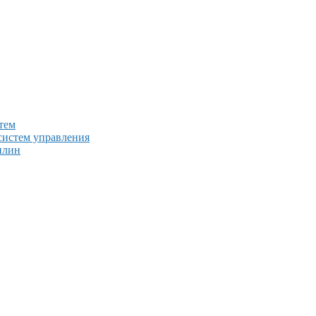
тем
систем управления
плин