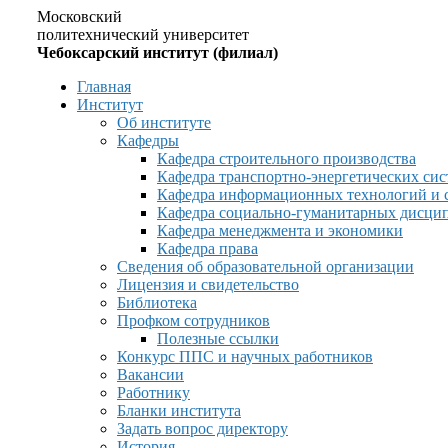
Московский
политехнический университет
Чебоксарский институт (филиал)
Главная
Институт
Об институте
Кафедры
Кафедра строительного производства
Кафедра транспортно-энергетических сис
Кафедра информационных технологий и 
Кафедра социально-гуманитарных дисци
Кафедра менеджмента и экономики
Кафедра права
Сведения об образовательной организации
Лицензия и свидетельство
Библиотека
Профком сотрудников
Полезные ссылки
Конкурс ППС и научных работников
Вакансии
Работнику
Бланки института
Задать вопрос директору
История