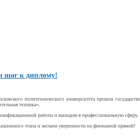
н шаг к диплому!
сковского политехнического университета прошла государстве
ительная
техника».
квалификационной работы
и выходом
в профессиональную сферу.
ационного этапа
и желаем
уверенности
на финишной
прямой!