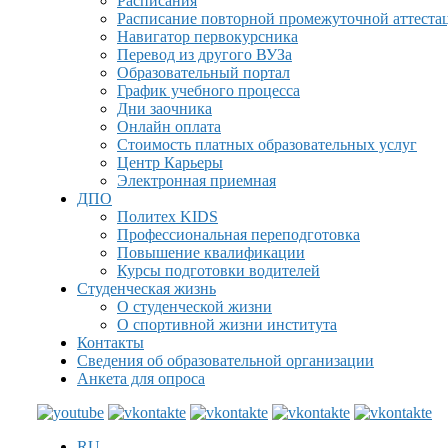
Расписания
Расписание повторной промежуточной аттеста
Навигатор первокурсника
Перевод из другого ВУЗа
Образовательный портал
График учебного процесса
Дни заочника
Онлайн оплата
Стоимость платных образовательных услуг
Центр Карьеры
Электронная приемная
ДПО
Политех KIDS
Профессиональная переподготовка
Повышение квалификации
Курсы подготовки водителей
Студенческая жизнь
О студенческой жизни
О спортивной жизни института
Контакты
Сведения об образовательной организации
Анкета для опроса
RU