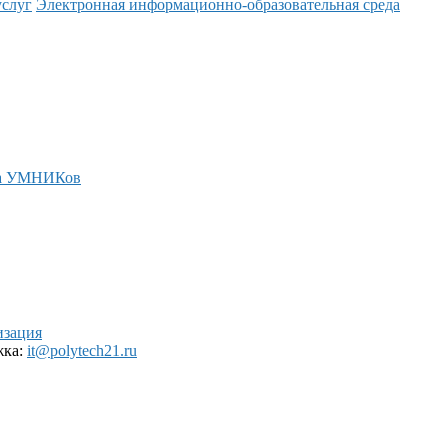
услуг
Электронная информационно-образовательная среда
а УМНИКов
изация
жка:
it@polytech21.ru