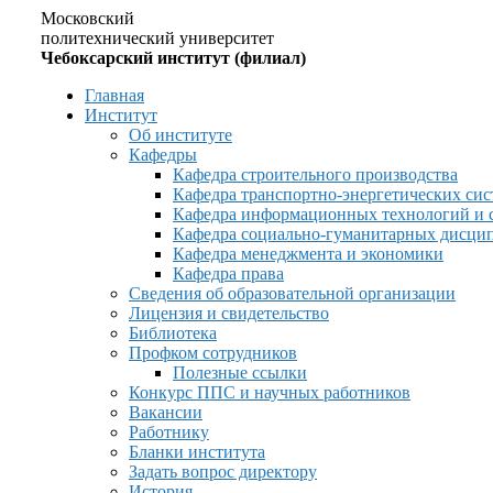
Московский
политехнический университет
Чебоксарский институт (филиал)
Главная
Институт
Об институте
Кафедры
Кафедра строительного производства
Кафедра транспортно-энергетических сис
Кафедра информационных технологий и 
Кафедра социально-гуманитарных дисци
Кафедра менеджмента и экономики
Кафедра права
Сведения об образовательной организации
Лицензия и свидетельство
Библиотека
Профком сотрудников
Полезные ссылки
Конкурс ППС и научных работников
Вакансии
Работнику
Бланки института
Задать вопрос директору
История