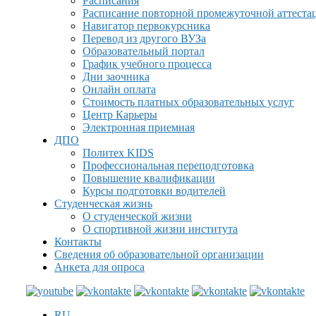
Расписания
Расписание повторной промежуточной аттеста
Навигатор первокурсника
Перевод из другого ВУЗа
Образовательный портал
График учебного процесса
Дни заочника
Онлайн оплата
Стоимость платных образовательных услуг
Центр Карьеры
Электронная приемная
ДПО
Политех KIDS
Профессиональная переподготовка
Повышение квалификации
Курсы подготовки водителей
Студенческая жизнь
О студенческой жизни
О спортивной жизни института
Контакты
Сведения об образовательной организации
Анкета для опроса
RU