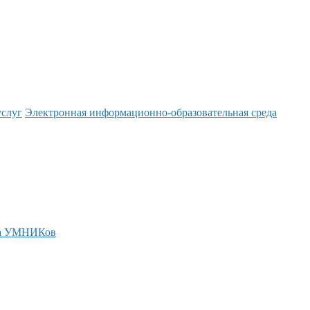
услуг
Электронная информационно-образовательная среда
а УМНИКов