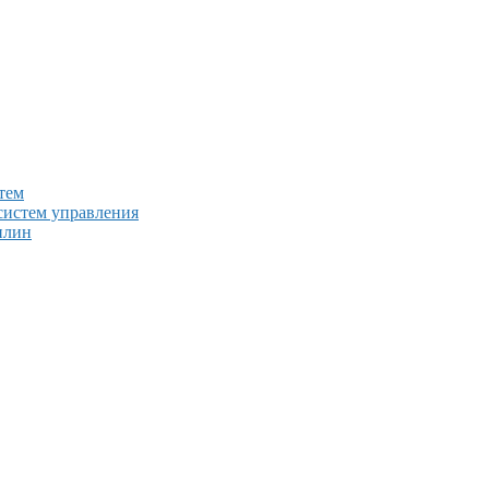
тем
систем управления
плин