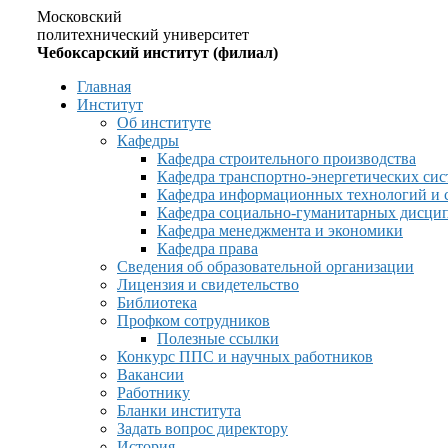
Московский
политехнический университет
Чебоксарский институт (филиал)
Главная
Институт
Об институте
Кафедры
Кафедра строительного производства
Кафедра транспортно-энергетических сис
Кафедра информационных технологий и 
Кафедра социально-гуманитарных дисци
Кафедра менеджмента и экономики
Кафедра права
Сведения об образовательной организации
Лицензия и свидетельство
Библиотека
Профком сотрудников
Полезные ссылки
Конкурс ППС и научных работников
Вакансии
Работнику
Бланки института
Задать вопрос директору
История