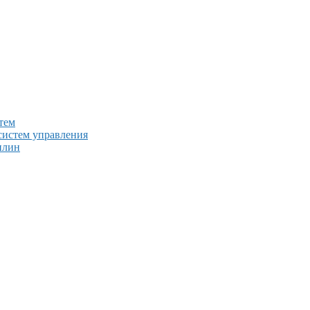
тем
систем управления
плин