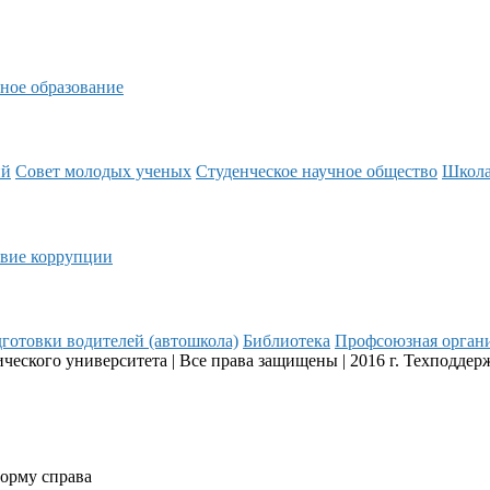
ное образование
ий
Совет молодых ученых
Студенческое научное общество
Школ
вие коррупции
готовки водителей (автошкола)
Библиотека
Профсоюзная орган
еского университета | Все права защищены | 2016 г. Техподдер
форму справа