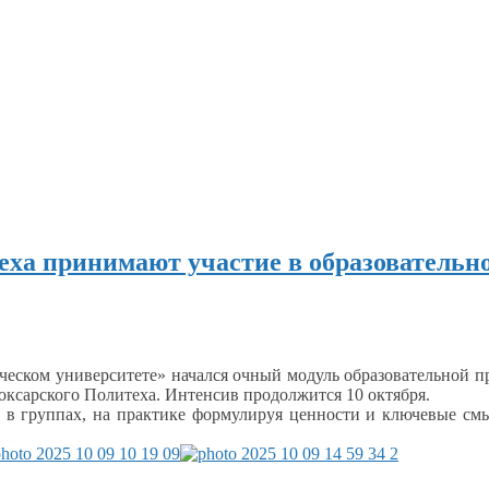
еха принимают участие в образовательн
еском университете» начался очный модуль образовательной
оксарского Политеха. Интенсив продолжится
10 октября.
ь
в группах,
на практике
формулируя ценности
и ключевые
смы