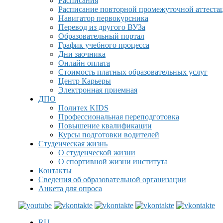
Расписания
Расписание повторной промежуточной аттеста
Навигатор первокурсника
Перевод из другого ВУЗа
Образовательный портал
График учебного процесса
Дни заочника
Онлайн оплата
Стоимость платных образовательных услуг
Центр Карьеры
Электронная приемная
ДПО
Политех KIDS
Профессиональная переподготовка
Повышение квалификации
Курсы подготовки водителей
Студенческая жизнь
О студенческой жизни
О спортивной жизни института
Контакты
Сведения об образовательной организации
Анкета для опроса
RU