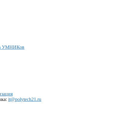
а УМНИКов
изация
жка:
it@polytech21.ru