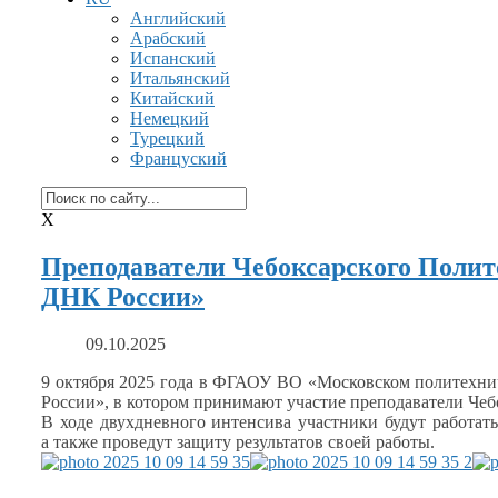
Английский
Арабский
Испанский
Итальянский
Китайский
Немецкий
Турецкий
Француский
X
Преподаватели Чебоксарского Полит
ДНК России»
09.10.2025
9 октября
2025 года
в ФГАОУ
ВО «Московском политехнич
России»,
в котором
принимают участие преподаватели Чеб
В ходе двухдневного интенсива участники будут работат
а также
проведут защиту результатов своей работы.