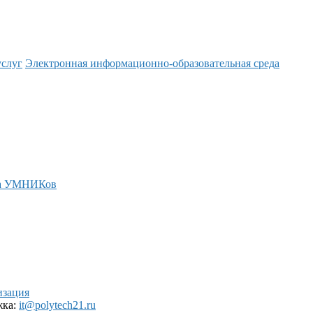
услуг
Электронная информационно-образовательная среда
а УМНИКов
изация
жка:
it@polytech21.ru