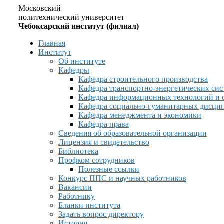
Московский
политехнический университет
Чебоксарский институт (филиал)
Главная
Институт
Об институте
Кафедры
Кафедра строительного производства
Кафедра транспортно-энергетических сис
Кафедра информационных технологий и 
Кафедра социально-гуманитарных дисци
Кафедра менеджмента и экономики
Кафедра права
Сведения об образовательной организации
Лицензия и свидетельство
Библиотека
Профком сотрудников
Полезные ссылки
Конкурс ППС и научных работников
Вакансии
Работнику
Бланки института
Задать вопрос директору
История