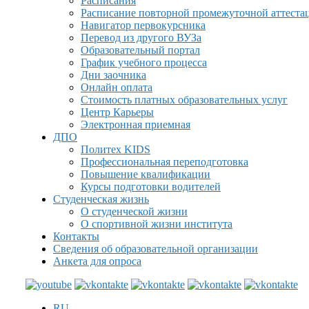
Расписания
Расписание повторной промежуточной аттеста
Навигатор первокурсника
Перевод из другого ВУЗа
Образовательный портал
График учебного процесса
Дни заочника
Онлайн оплата
Стоимость платных образовательных услуг
Центр Карьеры
Электронная приемная
ДПО
Политех KIDS
Профессиональная переподготовка
Повышение квалификации
Курсы подготовки водителей
Студенческая жизнь
О студенческой жизни
О спортивной жизни института
Контакты
Сведения об образовательной организации
Анкета для опроса
RU