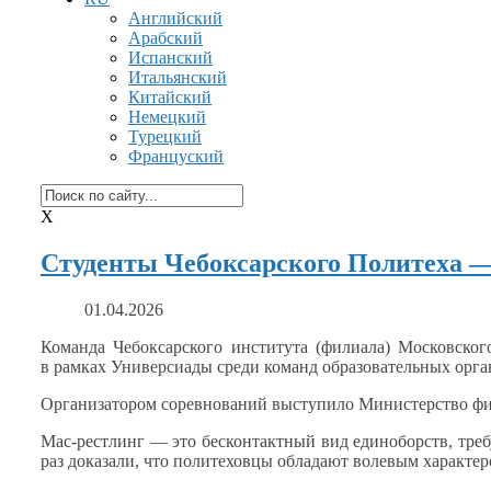
Английский
Арабский
Испанский
Итальянский
Китайский
Немецкий
Турецкий
Француский
X
Студенты Чебоксарского Политеха —
01.04.2026
Команда Чебоксарского института (филиала) Московског
в рамках
Универсиады среди команд образовательных орга
Организатором соревнований выступило Министерство фи
Мас-рестлинг
— это бесконтактный вид единоборств, тр
раз доказали, что политеховцы обладают волевым характе