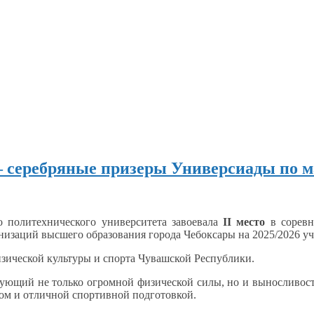
 серебряные призеры Универсиады по м
о политехнического университета завоевала
II место
в сорев
низаций высшего образования города Чебоксары на 2025/2026
уч
зической культуры
и спорта
Чувашской Республики.
ебующий
не только
огромной физической силы, но
и выносливост
ром
и отличной
спортивной подготовкой.