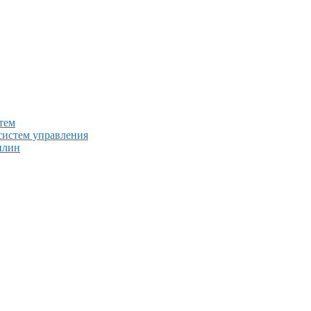
тем
систем управления
плин