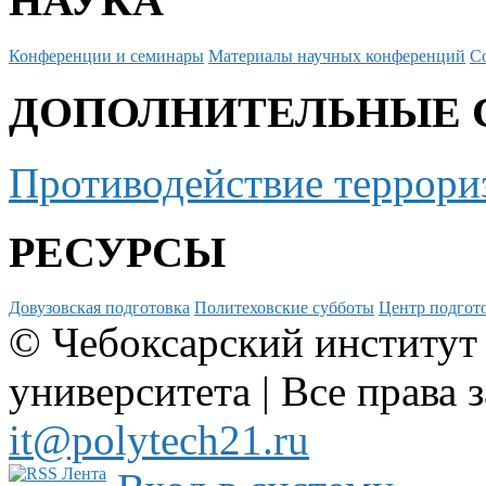
НАУКА
Конференции и семинары
Материалы научных конференций
С
ДОПОЛНИТЕЛЬНЫЕ 
Противодействие террори
РЕСУРСЫ
Довузовская подготовка
Политеховские субботы
Центр подгото
© Чебоксарский институт
университета | Все права 
it@polytech21.ru