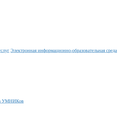
услуг
Электронная информационно-образовательная среда
а УМНИКов