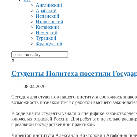
Английский
Арабский
Испанский
Итальянский
Китайский
Немецкий
Турецкий
Француский
X
Студенты Политеха посетили Госуда
08.04.2026
Сегодня для студентов нашего института состоялось знак
возможность познакомиться
с работой
высшего законодател
В ходе визита студенты узнали
о специфике
законотворческ
ключевых отраслей России.
Для ребят
это
не только
расшир
с реальной
государственной практикой.
Директор института Александр Викторович Агафонов под