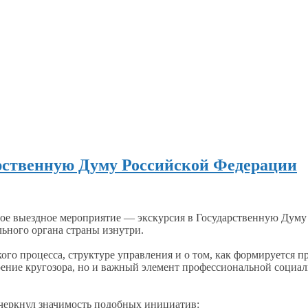
рственную Думу Российской Федерации
овое выездное мероприятие — экскурсия
в Государственную
Думу 
ьного органа страны изнутри.
ого процесса, структуре управления и
о том,
как формируется пр
ение кругозора, но
и важный
элемент профессиональной социал
черкнул значимость подобных инициатив: