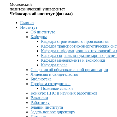
Московский
политехнический университет
Чебоксарский институт (филиал)
Главная
Институт
Об институте
Кафедры
Кафедра строительного производства
Кафедра транспортно-энергетических сис
Кафедра информационных технологий и 
Кафедра социально-гуманитарных дисци
Кафедра менеджмента и экономики
Кафедра права
Сведения об образовательной организации
Лицензия и свидетельство
Библиотека
Профком сотрудников
Полезные ссылки
Конкурс ППС и научных работников
Вакансии
Работнику
Бланки института
Задать вопрос директору
История