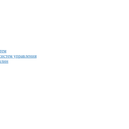
тем
систем управления
плин