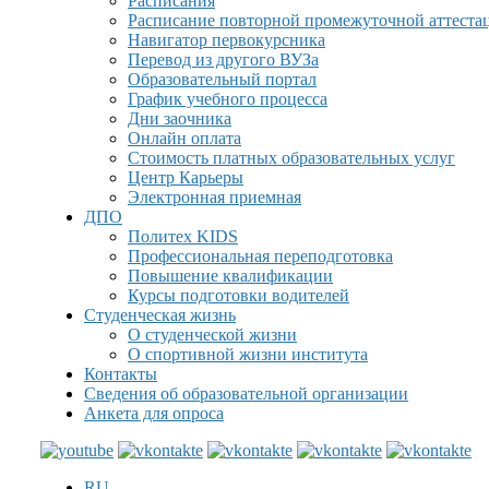
Расписания
Расписание повторной промежуточной аттеста
Навигатор первокурсника
Перевод из другого ВУЗа
Образовательный портал
График учебного процесса
Дни заочника
Онлайн оплата
Стоимость платных образовательных услуг
Центр Карьеры
Электронная приемная
ДПО
Политех KIDS
Профессиональная переподготовка
Повышение квалификации
Курсы подготовки водителей
Студенческая жизнь
О студенческой жизни
О спортивной жизни института
Контакты
Сведения об образовательной организации
Анкета для опроса
RU