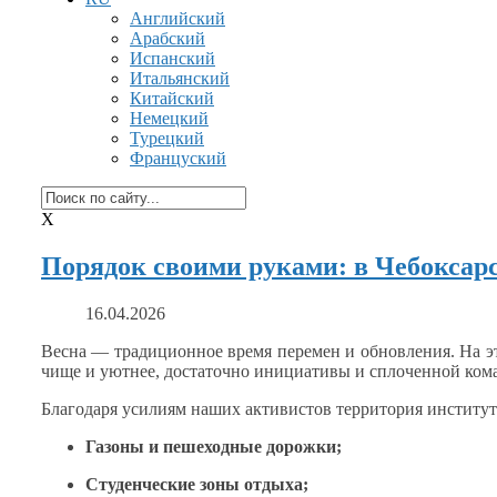
Английский
Арабский
Испанский
Итальянский
Китайский
Немецкий
Турецкий
Француский
X
Порядок своими руками: в Чебоксар
16.04.2026
Весна — традиционное время перемен
и обновления.
На э
чище
и уютнее,
достаточно инициативы
и сплоченной
кома
Благодаря усилиям наших активистов территория институт
Газоны
и пешеходные
дорожки;
Студенческие зоны отдыха;