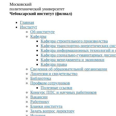
Московский
политехнический университет
Чебоксарский институт (филиал)
Главная
Институт
Об институте
Кафедры
Кафедра строительного производства
Кафедра транспортно-энергетических сис
Кафедра информационных технологий и 
Кафедра социально-гуманитарных дисци
Кафедра менеджмента и экономики
Кафедра права
Сведения об образовательной организации
Лицензия и свидетельство
Библиотека
Профком сотрудников
Полезные ссылки
Конкурс ППС и научных работников
Вакансии
Работнику
Бланки института
Задать вопрос директору
История