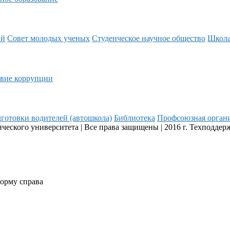
ий
Совет молодых ученых
Студенческое научное общество
Школ
вие коррупции
готовки водителей (автошкола)
Библиотека
Профсоюзная орган
еского университета | Все права защищены | 2016 г. Техподдер
форму справа