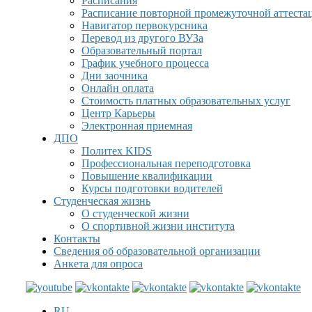
Расписания
Расписание повторной промежуточной аттеста
Навигатор первокурсника
Перевод из другого ВУЗа
Образовательный портал
График учебного процесса
Дни заочника
Онлайн оплата
Стоимость платных образовательных услуг
Центр Карьеры
Электронная приемная
ДПО
Политех KIDS
Профессиональная переподготовка
Повышение квалификации
Курсы подготовки водителей
Студенческая жизнь
О студенческой жизни
О спортивной жизни института
Контакты
Сведения об образовательной организации
Анкета для опроса
RU