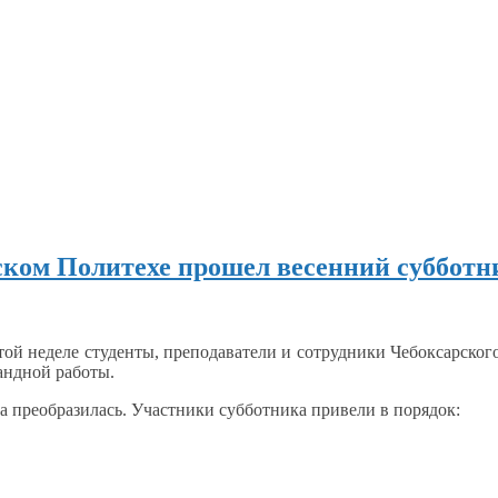
ском Политехе прошел весенний субботн
той
неделе студенты, преподаватели
и сотрудники
Чебоксарского
ндной работы.
а преобразилась. Участники субботника привели
в порядок: