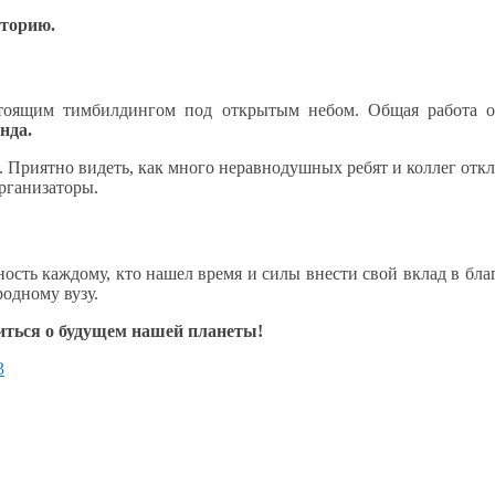
торию.
тоящим
тимбилдингом под открытым небом. Общая работа 
нда.
.
Приятно видеть, как много неравнодушных ребят
и коллег
откл
рганизаторы.
ость каждому, кто нашел время
и силы
внести свой вклад
в бла
родному вузу.
иться
о будущем
нашей планеты!