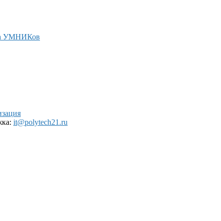
а УМНИКов
изация
жка:
it@polytech21.ru