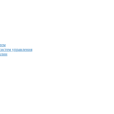
тем
систем управления
плин