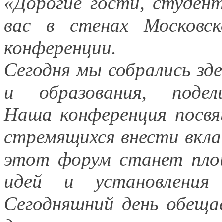
«Дорогие гости, студе
вас
в стенах
Московск
конференции.
Сегодня
мы собрались
зде
и образования,
подели
Наша конференция
посвя
стремящихся внести вкл
этот форум станет пло
идей
и установления
п
Сегодняшний день обещ