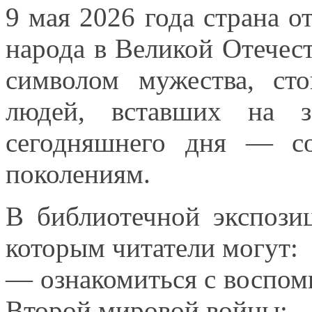
9 мая
2026 года
страна о
народа
в Великой
Отечест
символом мужества, ст
людей, вставших
на з
сегодняшнего дня — с
поколениям.
В библиотечной экспози
которым читатели могут:
— ознакомиться
с воспо
Второй мировой войны;