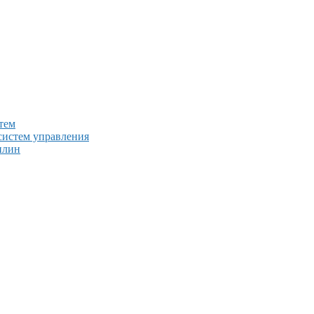
тем
систем управления
плин