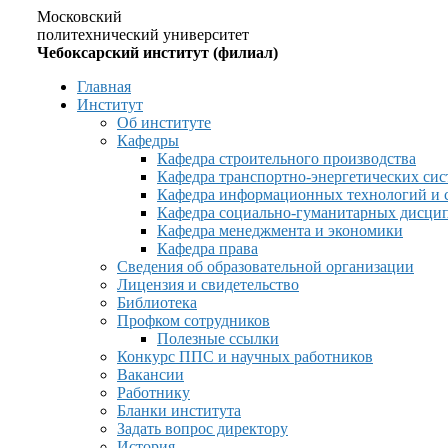
Московский
политехнический университет
Чебоксарский институт (филиал)
Главная
Институт
Об институте
Кафедры
Кафедра строительного производства
Кафедра транспортно-энергетических сис
Кафедра информационных технологий и 
Кафедра социально-гуманитарных дисци
Кафедра менеджмента и экономики
Кафедра права
Сведения об образовательной организации
Лицензия и свидетельство
Библиотека
Профком сотрудников
Полезные ссылки
Конкурс ППС и научных работников
Вакансии
Работнику
Бланки института
Задать вопрос директору
История