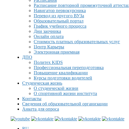
Расписания
Расписание повторной промежуточной аттеста
Навигатор первокурсника
Перевод из другого ВУЗа
Образовательный портал
График учебного процесса
Дни заочника
Онлайн оплата
Стоимость платных образовательных услуг
Центр Карьеры
Электронная приемная
ДПО
Политех KIDS
Профессиональная переподготовка
Повышение квалификации
Курсы подготовки водителей
Студенческая жизнь
О студенческой жизни
О спортивной жизни института
Контакты
Сведения об образовательной организации
Анкета для опроса
RU