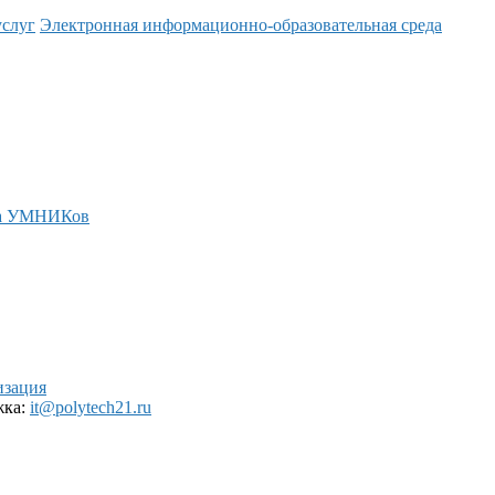
услуг
Электронная информационно-образовательная среда
а УМНИКов
изация
жка:
it@polytech21.ru