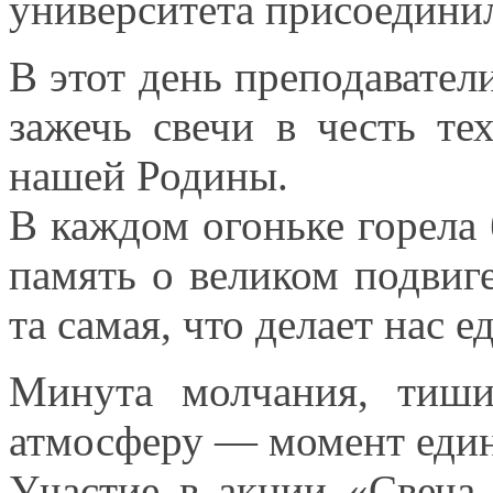
университета присоедини
В этот день преподавате
зажечь свечи
в честь
тех
нашей Родины.
В каждом огоньке горела 
память
о великом
подвиге
та самая, что делает нас 
Минута молчания, тиш
атмосферу — момент еди
Участие
в акции
«Свеча 