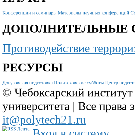
Конференции и семинары
Материалы научных конференций
С
ДОПОЛНИТЕЛЬНЫЕ 
Противодействие террори
РЕСУРСЫ
Довузовская подготовка
Политеховские субботы
Центр подгото
© Чебоксарский институт
университета | Все права 
it@polytech21.ru
Вход в систему