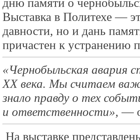
дню памяти
о чернобыльс
Выставка
в Политехе
— э
давности, но
и дань
памят
причастен
к устранению
п
«Чернобыльская авария с
XX века. Мы
считаем важ
знало правду
о тех
событи
и ответственности»,
— о
На выставке представлен