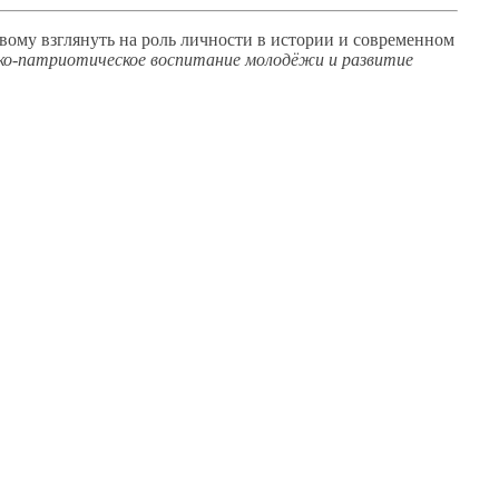
овому
взглянуть
на роль
личности
в истории
и современном
ко-патриотическое
воспитание молодёжи
и развитие