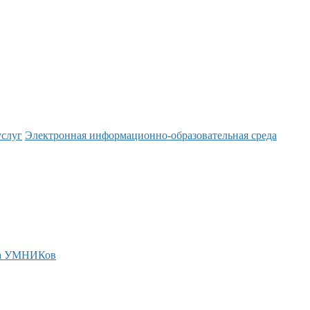
услуг
Электронная информационно-образовательная среда
а УМНИКов