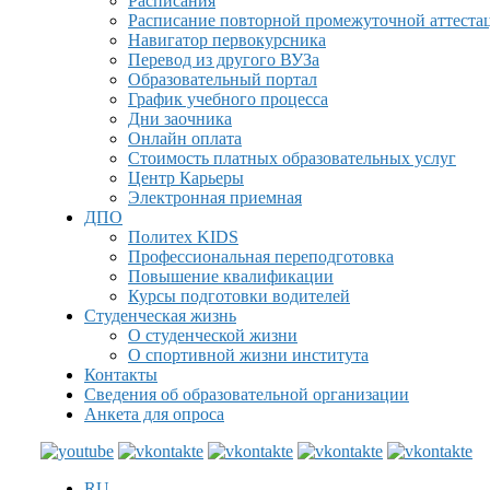
Расписания
Расписание повторной промежуточной аттеста
Навигатор первокурсника
Перевод из другого ВУЗа
Образовательный портал
График учебного процесса
Дни заочника
Онлайн оплата
Стоимость платных образовательных услуг
Центр Карьеры
Электронная приемная
ДПО
Политех KIDS
Профессиональная переподготовка
Повышение квалификации
Курсы подготовки водителей
Студенческая жизнь
О студенческой жизни
О спортивной жизни института
Контакты
Сведения об образовательной организации
Анкета для опроса
RU