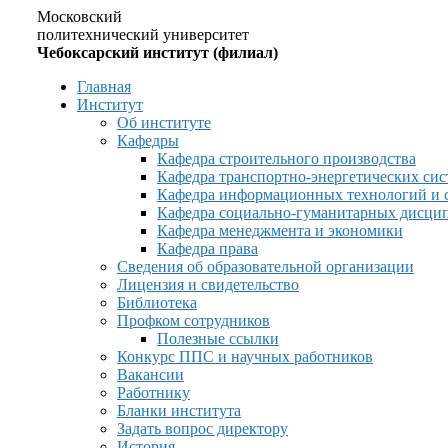
Московский
политехнический университет
Чебоксарский институт (филиал)
Главная
Институт
Об институте
Кафедры
Кафедра строительного производства
Кафедра транспортно-энергетических сис
Кафедра информационных технологий и 
Кафедра социально-гуманитарных дисци
Кафедра менеджмента и экономики
Кафедра права
Сведения об образовательной организации
Лицензия и свидетельство
Библиотека
Профком сотрудников
Полезные ссылки
Конкурс ППС и научных работников
Вакансии
Работнику
Бланки института
Задать вопрос директору
История