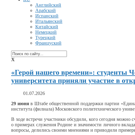
Английский
Арабский
Испанский
Итальянский
Китайский
Немецкий
Турецкий
Француский
X
«Герой нашего времени»: студенты Ч
университета приняли участие в отк
01.07.2026
29 июня
в Штабе
общественной поддержки партии «Един
института (филиала) Московского политехнического униве
В ходе встречи участники обсудили, кого сегодня можно с
о примерах
служения Родине
и значимости
личного вклада
вопросы, делились своими мнениями
и приводили
примеры