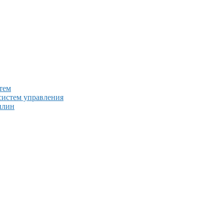
тем
систем управления
плин