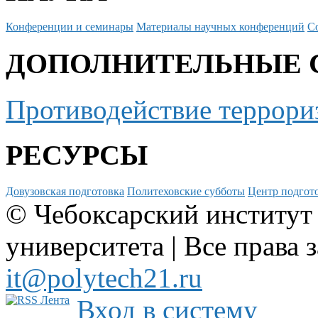
Конференции и семинары
Материалы научных конференций
С
ДОПОЛНИТЕЛЬНЫЕ 
Противодействие террори
РЕСУРСЫ
Довузовская подготовка
Политеховские субботы
Центр подгото
© Чебоксарский институт
университета | Все права 
it@polytech21.ru
Вход в систему