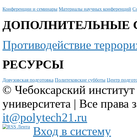
Конференции и семинары
Материалы научных конференций
С
ДОПОЛНИТЕЛЬНЫЕ 
Противодействие террори
РЕСУРСЫ
Довузовская подготовка
Политеховские субботы
Центр подгото
© Чебоксарский институт
университета | Все права 
it@polytech21.ru
Вход в систему