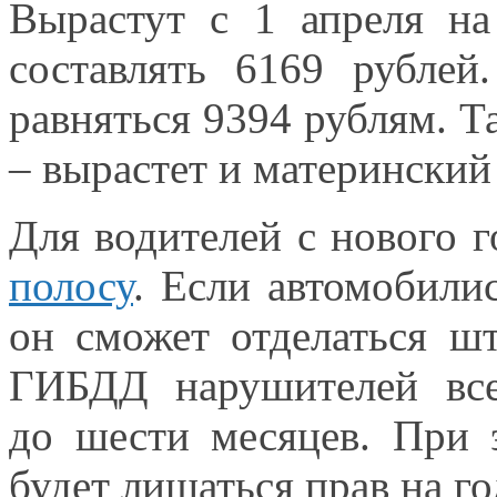
Вырастут с
1 апреля
на
составлять
6169 рублей.
равняться
9394 рублям.
Та
– вырастет
и материнский
Для водителей c нового 
полосу
.
Если автомобили
он сможет
отделаться ш
ГИБДД нарушителей
вс
до шести
месяцев.
При 
будет лишаться прав
на го