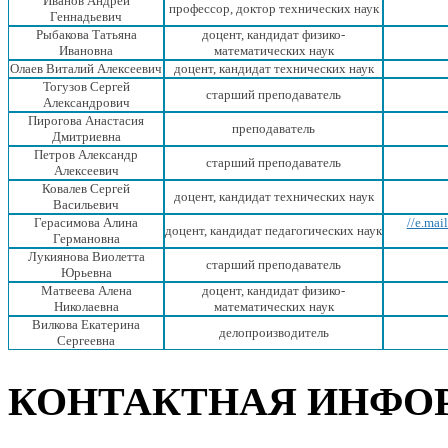
Иванов Андрей
профессор, доктор технических наук
Геннадьевич
Рыбакова Татьяна
доцент, кандидат физико-
Ивановна
математических наук
Олаев Виталий Алексеевич
доцент, кандидат технических наук
Тогузов Сергей
старший преподаватель
Александрович
Пирогова Анастасия
преподаватель
Дмитриевна
Петров Александр
старший преподаватель
Алексеевич
Ковалев Сергей
доцент, кандидат технических наук
Васильевич
Герасимова Алина
//e.ma
доцент, кандидат педагогических наук
Германовна
Лукиянова Виолетта
старший преподаватель
Юрьевна
Матвеева Алена
доцент, кандидат физико-
Николаевна
математических наук
Вилкова Екатерина
делопроизводитель
Сергеевна
КОНТАКТНАЯ ИНФО