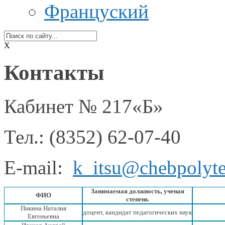
Француский
X
Контакты
Кабинет № 217«Б»
Тел.: (8352) 62-07-40
E-mail:
k_itsu@chebpolyte
Занимаемая должность, ученая
ФИО
степень
Пикина Наталия
доцент, кандидат педагогических наук
Евгеньевна