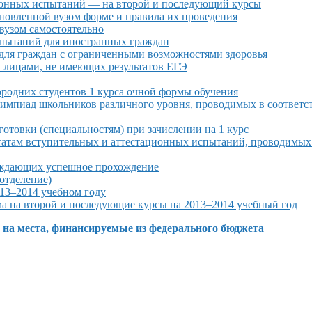
ионных
испытаний —
на второй
и последующий
курсы
ановленной
вузом форме
и правила
их проведения
узом самостоятельно
пытаний для иностранных граждан
для граждан
с ограниченными
возможностями здоровья
Э лицами,
не имеющих
результатов ЕГЭ
родних студентов 1 курса очной формы обучения
импиад школьников различного уровня, проводимых
в соответс
готовки (специальностям) при зачислении на
1 курс
татам вступительных
и аттестационных
испытаний, проводимых 
рждающих успешное прохождение
отделение)
13–2014 учебном
году
а на второй и последующие курсы
на 2013–2014 учебный год
)
на места,
финансируемые
из федерального
бюджета