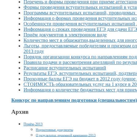
Перечень
и формы
проведения при приеме аттестац
Формы проведения вступительных испытаний
в уст
Программы вступительных испытаний, проводимых в
Информация
о формах
проведения вступительных ис
Особенности проведения вступительных испытаний 
Информация
о сроках
проведения ЕГЭ для сдачи ЕГ
Приём документов
в электронном
виде
Количество мест
в общежитии,выделенных
для иного
Льготы, предоставляемые победителям
и призерам
ол
2013 году
Порядок организации конкурса по направлениям под
Правила подачи
и рассмотрения
апелляций по резуль
Расписание вступительных испытаний
Результаты ЕГЭ, вступительных испытаний, подтве
Проходные баллы ЕГЭ
на бюджет
в
2012 году (очное
СТОИМОСТЬ образовательных услуг на
1 курсе
в
20
Информация о количестве бюджетных
мест для
прием
Конкурс по направлениям подготовки (специальностям
Архив
Приём-2013
Нормативные документы
О результатах приемной кампании-2013