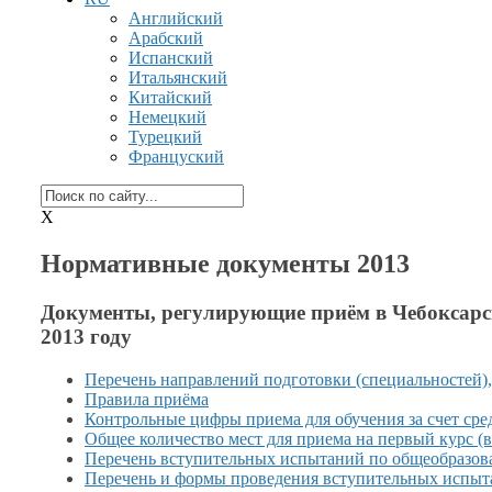
Английский
Арабский
Испанский
Итальянский
Китайский
Немецкий
Турецкий
Француский
X
Нормативные документы 2013
Документы, регулирующие приём
в Чебоксар
2013 году
Перечень направлений подготовки (специальностей)
Правила приёма
Контрольные цифры приема для обучения
за счет
сре
Общее количество мест для приема
на первый
курс
(
Перечень вступительных испытаний по общеобразов
Перечень
и формы
проведения вступительных испыт