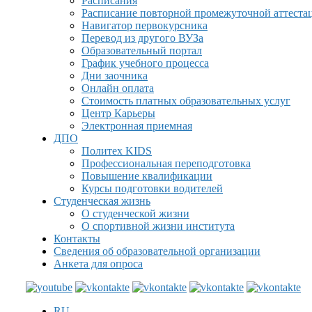
Расписания
Расписание повторной промежуточной аттеста
Навигатор первокурсника
Перевод из другого ВУЗа
Образовательный портал
График учебного процесса
Дни заочника
Онлайн оплата
Стоимость платных образовательных услуг
Центр Карьеры
Электронная приемная
ДПО
Политех KIDS
Профессиональная переподготовка
Повышение квалификации
Курсы подготовки водителей
Студенческая жизнь
О студенческой жизни
О спортивной жизни института
Контакты
Сведения об образовательной организации
Анкета для опроса
RU