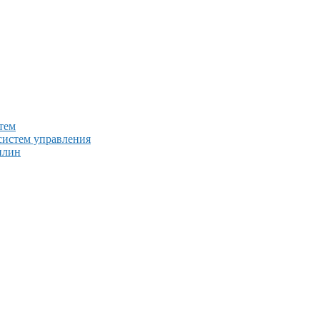
тем
систем управления
плин