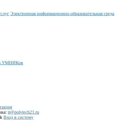
услуг
Электронная информационно-образовательная среда
а УМНИКов
изация
жка:
it@polytech21.ru
rk
Вход в систему