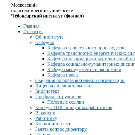
Московский
политехнический университет
Чебоксарский институт (филиал)
Главная
Институт
Об институте
Кафедры
Кафедра строительного производства
Кафедра транспортно-энергетических сис
Кафедра информационных технологий и 
Кафедра социально-гуманитарных дисци
Кафедра менеджмента и экономики
Кафедра права
Сведения об образовательной организации
Лицензия и свидетельство
Библиотека
Профком сотрудников
Полезные ссылки
Конкурс ППС и научных работников
Вакансии
Работнику
Бланки института
Задать вопрос директору
История