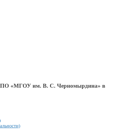
У ВПО «МГОУ
им. В. С. Черномырдина»
в
)
альности)