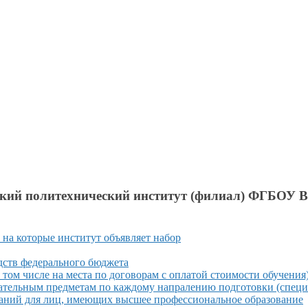
ский
политехнический институт (филиал) ФГБО
,
на которые
институт объявляет набор
дств федерального бюджета
в том
числе
на места
по договорам
с оплатой
стоимости обучения
ательным предметам по каждому напралению подготовки (специ
аний для лиц, имеющих высшее профессиональное образование