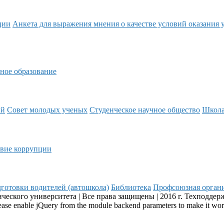
ции
Анкета для выражения мнения о качестве условий оказания 
ное образование
ий
Совет молодых ученых
Студенческое научное общество
Школ
вие коррупции
готовки водителей (автошкола)
Библиотека
Профсоюзная орган
еского университета | Все права защищены | 2016 г. Техподдер
Please enable jQuery from the module backend parameters to make it wo