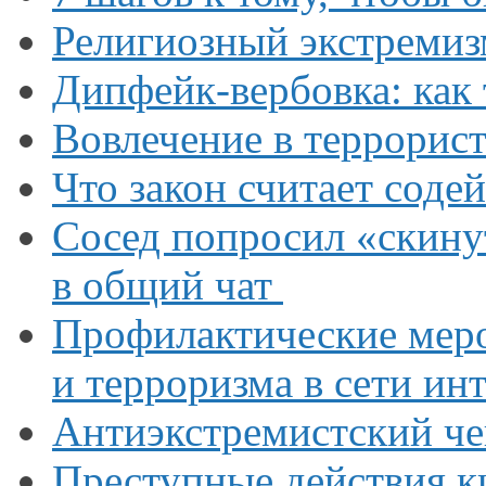
Религиозный экстремиз
Дипфейк-вербовка:
как 
Вовлечение
в террорис
Что закон считает соде
Сосед попросил «скин
в общий
чат
Профилактические мер
и терроризма
в сети
инт
Антиэкстремистский
че
Преступные действия к