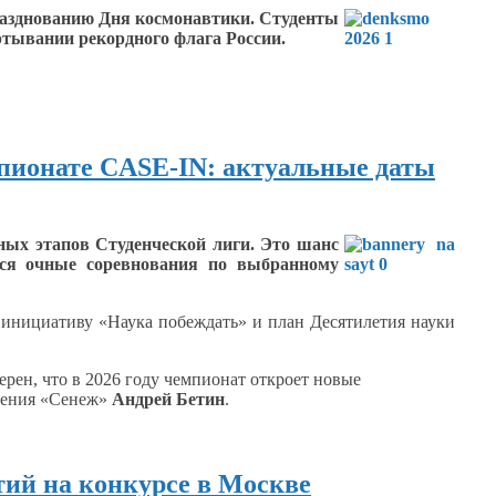
разднованию
Дня космонавтики. Студенты
ртывании
рекордного флага России.
мпионате CASE-IN: актуальные даты
ых этапов Студенческой лиги.
Это шанс
ся
очные соревнования по выбранному
 инициативу
«Наука побеждать»
и план
Десятилетия науки
ерен, что в
2026 году
чемпионат откроет новые
вления «Сенеж»
Андрей Бетин
.
тий на конкурсе в Москве