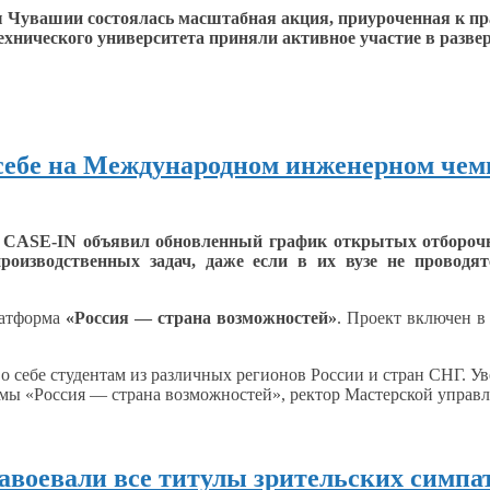
 Чувашии состоялась масштабная акция, приуроченная
к п
ехнического университета приняли активное участие
в разве
 себе на Международном инженерном че
а
CASE-IN
объявил обновленный график открытых отборочн
оизводственных задач, даже если в
их вузе
не проводят
латформа
«Россия — страна возможностей»
. Проект включен
в
ь
о себе
студентам
из различных
регионов России
и стран
СНГ. Ув
рмы «Россия — страна возможностей», ректор Мастерской упра
авоевали все титулы зрительских симпа