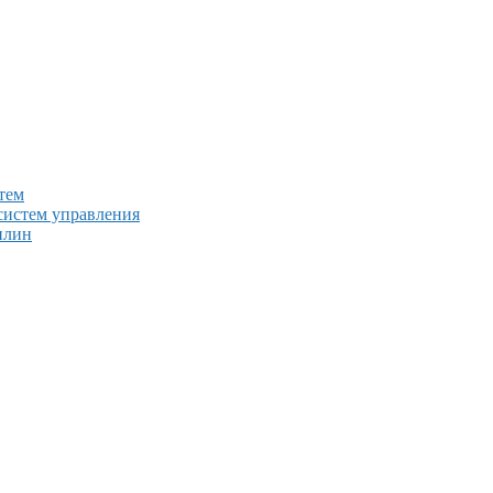
тем
систем управления
плин