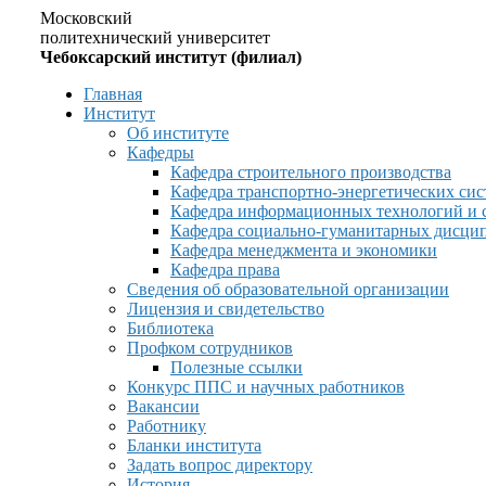
Московский
политехнический университет
Чебоксарский институт (филиал)
Главная
Институт
Об институте
Кафедры
Кафедра строительного производства
Кафедра транспортно-энергетических сис
Кафедра информационных технологий и 
Кафедра социально-гуманитарных дисци
Кафедра менеджмента и экономики
Кафедра права
Сведения об образовательной организации
Лицензия и свидетельство
Библиотека
Профком сотрудников
Полезные ссылки
Конкурс ППС и научных работников
Вакансии
Работнику
Бланки института
Задать вопрос директору
История