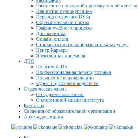
Расписания
Расписание повторной промежуточной аттеста
Навигатор первокурсника
Перевод из другого ВУЗа
Образовательный портал
График учебного процесса
Дни заочника
Онлайн оплата
Стоимость платных образовательных услуг
Центр Карьеры
Электронная приемная
ДПО
Политех KIDS
Профессиональная переподготовка
Повышение квалификации
Курсы подготовки водителей
Студенческая жизнь
О студенческой жизни
О спортивной жизни института
Контакты
Сведения об образовательной организации
Анкета для опроса
RU