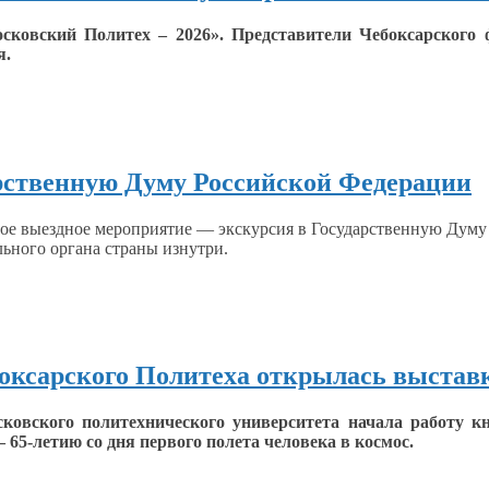
ковский Политех – 2026». Представители Чебоксарского
я.
рственную Думу Российской Федерации
овое выездное мероприятие — экскурсия
в Государственную
Думу 
ьного органа страны изнутри.
боксарского Политеха открылась выстав
сковского политехнического университета начала работу 
— 65-летию
со дня
первого полета человека
в космос.