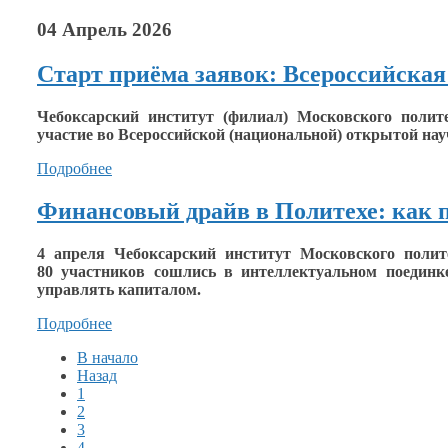
04 Апрель 2026
Старт приёма заявок: Всероссийска
Чебоксарский институт (филиал) Московского полит
участие
во Всероссийской
(национальной) открытой на
Подробнее
Финансовый драйв в Политехе: как 
4 апреля Чебоксарский институт Московского полит
80 участников
сошлись
в интеллектуальном
поединке
управлять капиталом.
Подробнее
В начало
Назад
1
2
3
4