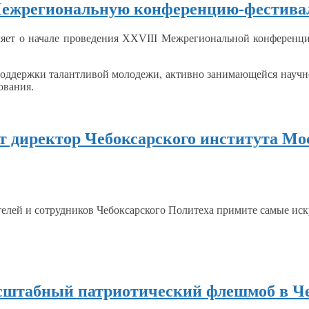
 Межрегиональную конференцию-фестив
ляет
о начале
проведения
XXVIII Межрегиональной
конференци
поддержки
талантливой молодежи, активно занимающейся научно
ования.
т директор Чебоксарского института Мо
телей
и сотрудников
Чебоксарского Политеха примите самые ис
асштабный патриотический флешмоб в Ч