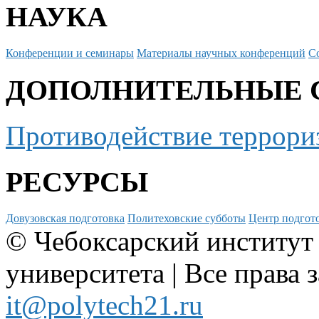
НАУКА
Конференции и семинары
Материалы научных конференций
С
ДОПОЛНИТЕЛЬНЫЕ 
Противодействие террори
РЕСУРСЫ
Довузовская подготовка
Политеховские субботы
Центр подгото
© Чебоксарский институт
университета | Все права 
it@polytech21.ru