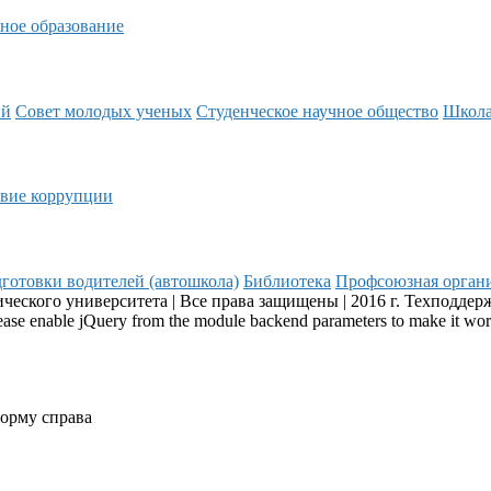
ное образование
ий
Совет молодых ученых
Студенческое научное общество
Школ
вие коррупции
готовки водителей (автошкола)
Библиотека
Профсоюзная орган
еского университета | Все права защищены | 2016 г. Техподдер
Please enable jQuery from the module backend parameters to make it wo
форму справа