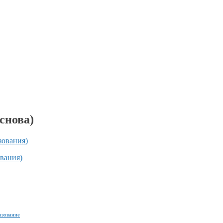
снова)
зования)
вания)
азование