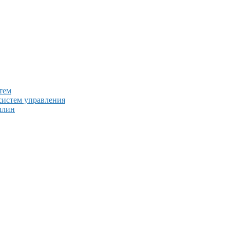
тем
систем управления
плин