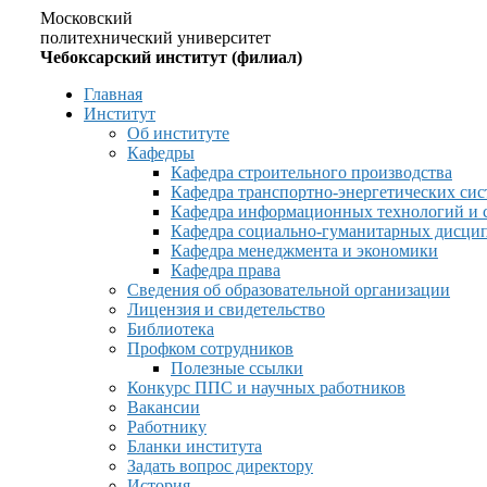
Московский
политехнический университет
Чебоксарский институт (филиал)
Главная
Институт
Об институте
Кафедры
Кафедра строительного производства
Кафедра транспортно-энергетических сис
Кафедра информационных технологий и 
Кафедра социально-гуманитарных дисци
Кафедра менеджмента и экономики
Кафедра права
Сведения об образовательной организации
Лицензия и свидетельство
Библиотека
Профком сотрудников
Полезные ссылки
Конкурс ППС и научных работников
Вакансии
Работнику
Бланки института
Задать вопрос директору
История