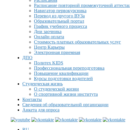
Расписания
Расписание повторной промежуточной аттеста
Навигатор первокурсника
Перевод из другого ВУЗа
Образовательный портал
График учебного процесса
Дни заочника
Онлайн оплата
Стоимость платных образовательных услуг
Центр Карьеры
Электронная приемная
ДПО
Политех KIDS
Профессиональная переподготовка
Повышение квалификации
Курсы подготовки водителей
Студенческая жизнь
О студенческой жизни
О спортивной жизни института
Контакты
Сведения об образовательной организации
Анкета для опроса
RU