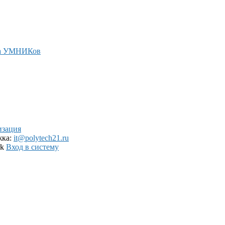
а УМНИКов
изация
жка:
it@polytech21.ru
rk
Вход в систему