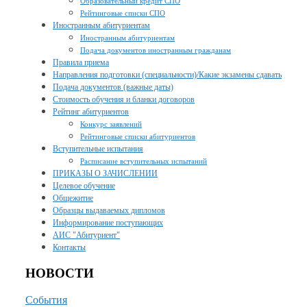
Образовательный кредит СПО
Рейтинговые списки СПО
Иностранным абитуриентам
Иностранным абитуриентам
Подача документов иностранным гражданам
Правила приема
Направления подготовки (специальности)/Какие экзамены сдавать
Подача документов (важные даты)
Стоимость обучения и бланки договоров
Рейтинг абитуриентов
Конкурс заявлений
Рейтинговые списки абитуриентов
Вступительные испытания
Расписание вступительных испытаний
ПРИКАЗЫ О ЗАЧИСЛЕНИИ
Целевое обучение
Общежитие
Образцы выдаваемых дипломов
Информирование поступающих
АИС "Абитуриент"
Контакты
НОВОСТИ
События