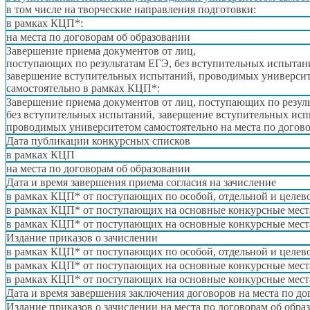
в том
числе
на творческие
направления подготовки:
в рамках
КЦП*:
на места
по
договорам об образовании
Завершение приема документов
от лиц,
поступающих по результатам ЕГЭ, без вступительных испытан
завершение вступительных испытаний, проводимых универси
самостоятельно в рамках
КЦП*:
Завершение приема документов
от лиц,
поступающих по резуль
без вступительных испытаний, завершение вступительных ис
проводимых университетом
самостоятельно на места
по догов
Дата публикации конкурсных списков
в рамках
КЦП
на места
по договорам
об образовании
Дата
и время
завершения приема согласия
на зачисление
в рамках
КЦП*
от поступающих
по особой, отдельной
и целев
в рамках
КЦП*
от поступающих
на основные
конкурсные мест
в рамках
КЦП*
от поступающих
на основные
конкурсные мест
Издание приказов
о зачислении
в рамках
КЦП*
от поступающих
по особой, отдельной
и целев
в рамках
КЦП*
от поступающих
на основные
конкурсные мест
в рамках
КЦП*
от поступающих
на основные
конкурсные мест
Дата
и время
завершения заключения
договоров на места
по до
Издание приказов
о зачислении на места
по договорам
об обра