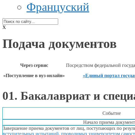
Француский
X
Подача документов
Через сервис
Посредством федеральной госу
«Поступление
в вуз
онлайн»
«Единый портал госуд
01. Бакалавриат
и специ
Событие
Начало приема докумен
Завершение приема документов
от лиц,
поступающих по резул
вступительных испытаний, проводимых университетом самост