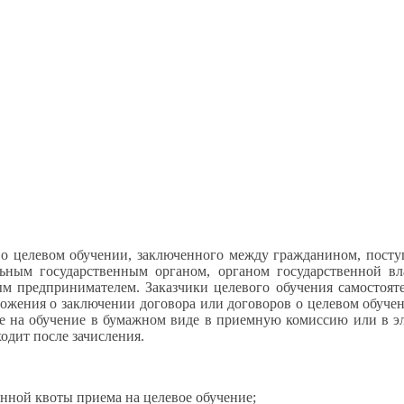
а
о целевом
обучении, заключенного между гражданином, пос
льным
государственным органом, органом государственной вл
м предпринимателем. Заказчики целевого обучения самостоя
ложения
о заключении
договора или договоров
о целевом
обуче
ме
на обучение
в бумажном
виде
в приемную
комиссию или
в э
одит после зачисления.
енной квоты приема
на целевое
обучение;