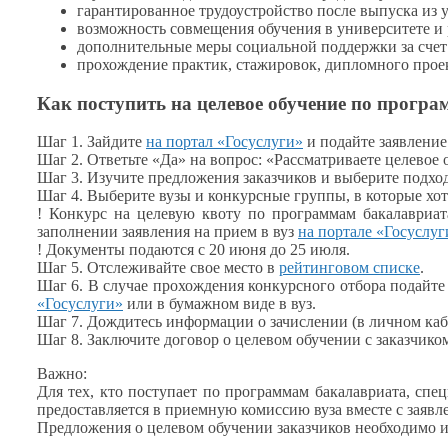
гарантированное трудоустройство после выпуска
из 
возможность совмещения обучения
в университете
и
дополнительные меры социальной поддержки
за счет
прохождение практик, стажировок, дипломного про
Как поступить
на целевое
обучение по програ
Шаг 1. Зайдите
на портал
«Госуслуги»
и подайте
заявлени
Шаг 2. Ответьте «Да»
на вопрос:
«Рассматриваете целевое 
Шаг 3. Изучите предложения заказчиков
и выберите
подхо
Шаг 4. Выберите вузы
и конкурсные
группы,
в которые
хот
! Конкурс
на целевую
квоту по программам бакалавриа
заполнении заявления
на прием
в вуз
на портале
«Госуслуг
! Документы подаются с
20 июня
до
25 июля.
Шаг 5. Отслеживайте свое место в
рейтинговом списке
.
Шаг 6.
В случае
прохождения конкурсного отбора подайте
«Госуслуги»
или
в бумажном
виде
в вуз.
Шаг 7. Дождитесь информации
о зачислении
(в личном
каб
Шаг 8. Заключите договор
о целевом
обучении
с заказчико
Важно:
Для тех, кто поступает по программам бакалавриата, спе
предоставляется
в приемную
комиссию вуза вместе
с заявл
Предложения
о целевом
обучении заказчиков необходимо 