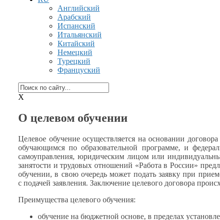
Английский
Арабский
Испанский
Итальянский
Китайский
Немецкий
Турецкий
Француский
X
О целевом обучении
Целевое обучение осуществляется
на основании
договор
обучающимся по образовательной программе,
и федера
самоуправления, юридическим лицом или индивидуальны
занятости
и трудовых
отношений «Работа
в России»
пред
обучении,
в свою
очередь может подать заявку при прие
с подачей
заявления. Заключение целевого договора происх
Преимущества целевого обучения:
обучение
на бюджетной
основе,
в пределах
установл