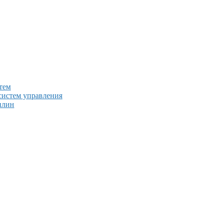
тем
систем управления
плин