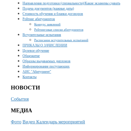
Направления подготовки (специальности)/Какие экзамены сдавать
Подача документов (важные даты)
Стоимость обучения и бланки договоров
Рейтинг абитуриентов
Конкурс заявлений
Рейтинговые списки абитуриентов
Вступительные испытания
Расписание вступительных испытаний
ПРИКАЗЫ О ЗАЧИСЛЕНИИ
Целевое обучение
Общежитие
Образцы выдаваемых дипломов
Информирование поступающих
АИС "Абитуриент"
Контакты
НОВОСТИ
События
МЕДИА
Фото
Видео
Календарь мероприятий