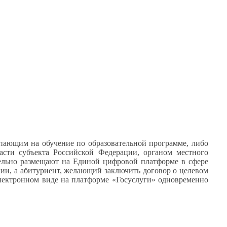
тупающим
на обучение
по образовательной программе, либо
асти субъекта Российской Федерации, органом местного
тельно размещают
на Единой
цифровой платформе
в сфере
нии,
а абитуриент,
желающий заключить договор
о целевом
лектронном
виде
на платформе
«Госуслуги» одновременно