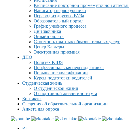
Расписания
Расписание повторной промежуточной аттеста
Навигатор первокурсника
Перевод из другого ВУЗа
Образовательный портал
График учебного процесса
Дни заочника
Онлайн оплата
Стоимость платных образовательных услуг
Центр Карьеры
Электронная приемная
ДПО
Политех KIDS
Профессиональная переподготовка
Повышение квалификации
Курсы подготовки водителей
Студенческая жизнь
О студенческой жизни
О спортивной жизни института
Контакты
Сведения об образовательной организации
Анкета для опроса
RU