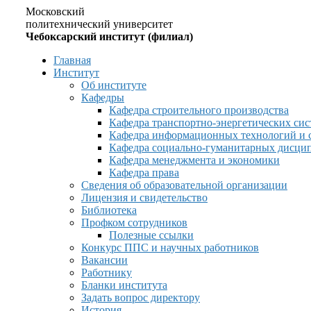
Московский
политехнический университет
Чебоксарский институт (филиал)
Главная
Институт
Об институте
Кафедры
Кафедра строительного производства
Кафедра транспортно-энергетических сис
Кафедра информационных технологий и 
Кафедра социально-гуманитарных дисци
Кафедра менеджмента и экономики
Кафедра права
Сведения об образовательной организации
Лицензия и свидетельство
Библиотека
Профком сотрудников
Полезные ссылки
Конкурс ППС и научных работников
Вакансии
Работнику
Бланки института
Задать вопрос директору
История