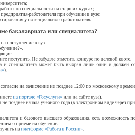
университета;
 работы
по специальности
на старших
курсах;
предприятия-работодателя при обучении
в вузе;
ектирования
у потенциального
работодателя.
мме бакалавриата или специалитета?
е
на поступление
в вуз.
обучение?».
дящие.
ите поступить.
Не забудьте
отметить конкурс по
целевой квоте.
та
и специалитета
может быть выбран лишь один
и должен
со
и»
).
 согласие
на зачисление
не позднее
12:00 по московскому време
инете
на портале
«Госуслуги»
или
на сайте
вуза).
м
не позднее
начала учебного года
(в электронном
виде через пр
циалитета
и базового
высшего образования, есть возможность п
ением
о приеме
на обучение.
изучить на
платформе «Работа
в России»
.