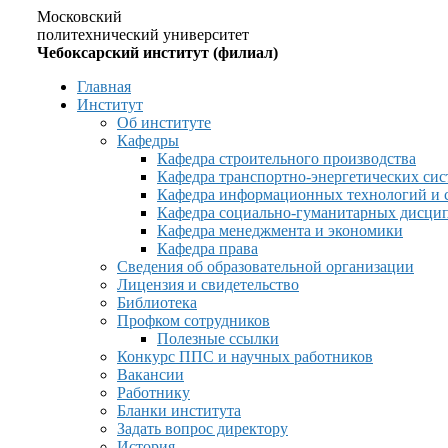
Московский
политехнический университет
Чебоксарский институт (филиал)
Главная
Институт
Об институте
Кафедры
Кафедра строительного производства
Кафедра транспортно-энергетических сис
Кафедра информационных технологий и 
Кафедра социально-гуманитарных дисци
Кафедра менеджмента и экономики
Кафедра права
Сведения об образовательной организации
Лицензия и свидетельство
Библиотека
Профком сотрудников
Полезные ссылки
Конкурс ППС и научных работников
Вакансии
Работнику
Бланки института
Задать вопрос директору
История