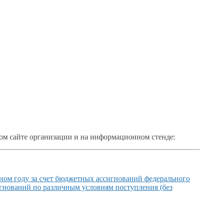
ом
сайте организации и
на информационном
стенде:
ном году
за счет
бюджетных ассигнований федерального
нований по различным условиям поступления (без