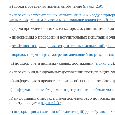
в) сроки проведения приема
на обучение
(
пункт 2.9
);
г)
перечень вступительных испытаний в
2026 году
с приор
испытания, минимальное
и максимальное
количество балло
- форма проведения, языки,
на которых
осуществляется сда
- информация
о проведении
вступительных испытаний очн
-
особенности проведения вступительных испытаний для 
-
порядок подачи
и рассмотрения
апелляций по результата
д) порядок учета индивидуальных достижений (
пункт 2.2
);
е) перечень индивидуальных достижений поступающих, 
ж) информация
о предоставлении
особых прав
и особого
пр
з)
информация
о необходимости
(отсутствии необходимост
и) информация
о местах
приема документов,
о почтовых
ад
с поступающими
(
пункт 2.8
);
к)
информация
о наличии
общежития (ий) для обучающихс