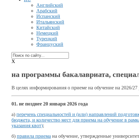
Английский
Арабский
Испанский
Итальянский
Китайский
Немецкий
Турецкий
Француский
X
на программы бакалавриата, специа
В целях информирования
о приеме
на обучение
на 2026/27
01. не позднее
20 января
2026 года
а)
перечень специальностей и (или) направлений подготов
бюджета,
и количество
мест для приема
на обучение
в рамк
указания квот)
;
б)
правила приема
на обучение,
утвержденные университет