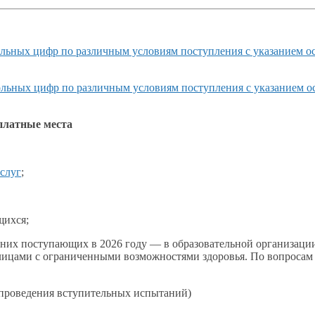
льных цифр по различным условиям поступления
с указанием
ос
льных цифр по различным условиям поступления
с указанием
о
платные
места
слуг
;
щихся;
дних поступающих в
2026 году —
в образовательной
организации
лицами
с ограниченными
возможностями здоровья.
По вопросам
проведения вступительных испытаний)