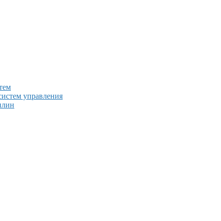
тем
систем управления
плин