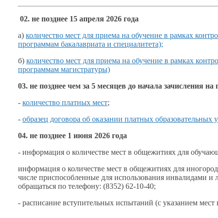
02. не позднее
15 апреля
2026 года
а)
количество мест для приема
на обучение
в рамках
контро
программам бакалавриата
и специалитета);
б)
количество мест для приема
на обучение
в рамках
контро
программам магистратуры)
03. не позднее
чем за
5 месяцев
до начала
зачисления
на 
-
количество платных мест
;
-
образец договора
об оказании
платных образовательных у
04. не позднее
1 июня
2026 года
- информация
о количестве
мест
в общежитиях
для обучаю
информация
о количестве
мест
в общежитиях
для иногоро
числе приспособленные для использования инвалидами
и 
обращаться по телефону:
(8352) 62-10-40;
- расписание вступительных испытаний
(с указанием
мест 