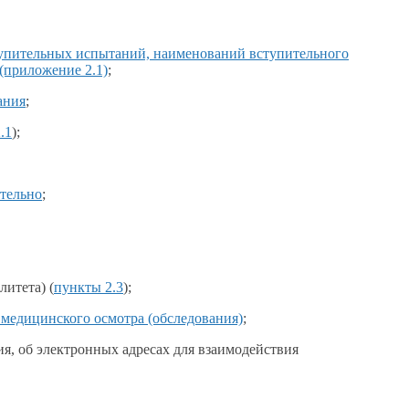
упительных испытаний, наименований вступительного
(приложение 2.1)
;
ания
;
.1
);
тельно
;
итета) (
пункты 2.3
);
медицинского осмотра (обследования)
;
ия,
об электронных
адресах для взаимодействия