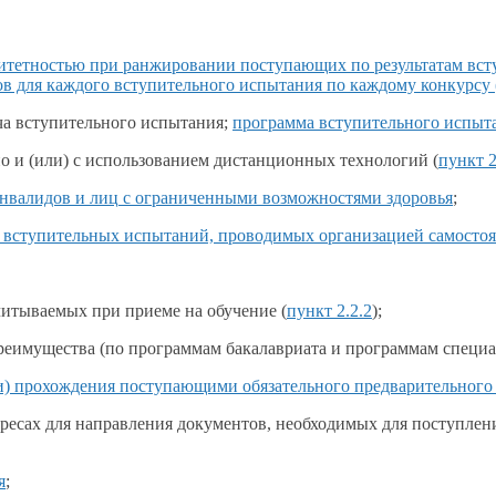
итетностью
при ранжировании поступающих по результатам вст
в для каждого вступительного испытания по каждому конкурсу 
ча вступительного испытания;
программа вступительного испыт
о и (или)
с использованием
дистанционных технологий (
пункт 2
инвалидов
и лиц
с ограниченными
возможностями здоровья
;
м вступительных испытаний, проводимых организацией самостоя
учитываемых при приеме
на обучение
(
пункт 2.2.2
);
еимущества (по программам бакалавриата
и программам
специал
и) прохождения поступающими обязательного предварительного 
ресах для направления документов, необходимых для поступлен
я
;