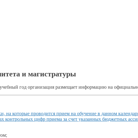
литета и магистратуры
 учебный год организация размещает информацию
на официальн
ки,
на которые
проводится прием
на обучение
в данном
календар
ах
контрольных цифр приема
за счет
указанных бюджетных ассиг
ом;