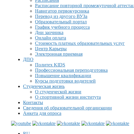
Расписания
Расписание повторной промежуточной аттеста
Навигатор первокурсника
Перевод из другого ВУЗа
Образовательный портал
График учебного процесса
Дни заочника
Онлайн оплата
Стоимость платных образовательных услуг
Центр Карьеры
Электронная приемная
ДПО
Политех KIDS
Профессиональная переподготовка
Повышение квалификации
Курсы подготовки водителей
Студенческая жизнь
О студенческой жизни
О спортивной жизни института
Контакты
Сведения об образовательной организации
Анкета для опроса
RU