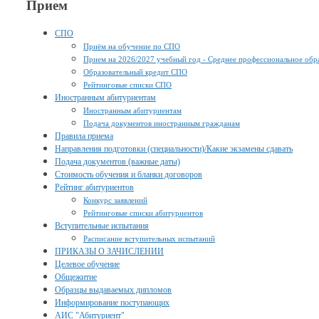
Прием
СПО
Приём на обучение по СПО
Прием на 2026/2027 учебный год - Среднее профессиональное обр
Образовательный кредит СПО
Рейтинговые списки СПО
Иностранным абитуриентам
Иностранным абитуриентам
Подача документов иностранным гражданам
Правила приема
Направления подготовки (специальности)/Какие экзамены сдавать
Подача документов (важные даты)
Стоимость обучения и бланки договоров
Рейтинг абитуриентов
Конкурс заявлений
Рейтинговые списки абитуриентов
Вступительные испытания
Расписание вступительных испытаний
ПРИКАЗЫ О ЗАЧИСЛЕНИИ
Целевое обучение
Общежитие
Образцы выдаваемых дипломов
Информирование поступающих
АИС "Абитуриент"